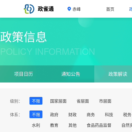
政雀通
赤峰
首页
政策信息
POLICY INFORMATION
项目日历
通知公告
政策解读
级别：
不限
国家层面
省层面
市层面
体系：
不限
政府
财政
商务
科技
税务
水利
教育
其他
食品药品监督
自然