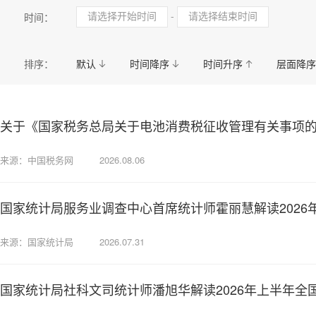
民政
司法
自然规划
卫生健康
国资
-
时间：
应急管理
统计
医疗保障局
城市管理和综
排序：
默认
时间降序
时间升序
层面降序
关于《国家税务总局关于电池消费税征收管理有关事项
来源：中国税务网
2026.08.06
国家统计局服务业调查中心首席统计师霍丽慧解读2026
来源：国家统计局
2026.07.31
国家统计局社科文司统计师潘旭华解读2026年上半年