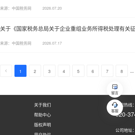
来源：中国税务网
2026.07.20
关于《国家税务总局关于企业重组业务所得税处理有关
来源：中国税务网
2026.07.17
...
1
2
3
4
5
6
7
8
留言
关于我们
客服热线：（
客服
020-37
帮助中心
版权声明
公司地址：
用户协议